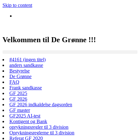
Skip to content
Velkommen til De Grønne !!!
#4161 (ingen titel)
anders sandkasse
Bestyrelse
De Grønne
FAQ
Frank sandkasse
GF 2025
GF 2026
GF 2026 indkaldelse dagsorden
GF master
GF2025 AI-test
Kontigent og Bank
oprykningsregler til 3 division
Oprykningsreglerne til 3 division
Referat GF 2020