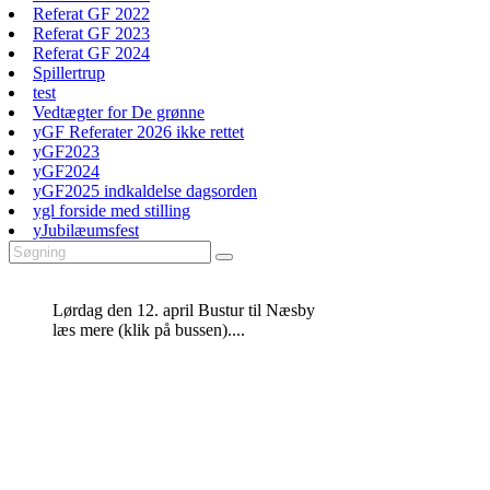
Referat GF 2022
Referat GF 2023
Referat GF 2024
Spillertrup
test
Vedtægter for De grønne
yGF Referater 2026 ikke rettet
yGF2023
yGF2024
yGF2025 indkaldelse dagsorden
ygl forside med stilling
yJubilæumsfest
Lørdag den 12. april Bustur til Næsby
læs mere (klik på bussen)....