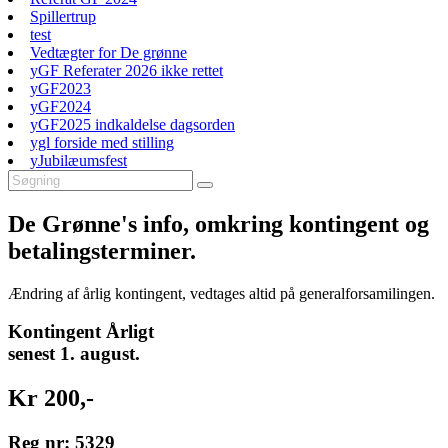
Spillertrup
test
Vedtægter for De grønne
yGF Referater 2026 ikke rettet
yGF2023
yGF2024
yGF2025 indkaldelse dagsorden
ygl forside med stilling
yJubilæumsfest
De Grønne's info, omkring kontingent og
betalingsterminer.
Ændring af årlig kontingent, vedtages altid på generalforsamilingen.
Kontingent Årligt
senest 1. august.
Kr 200,-
Reg nr: 5329